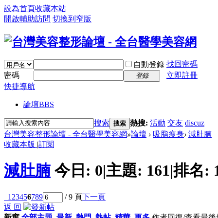
設為首頁
收藏本站
開啟輔助訪問
切換到窄版
找回密碼
自動登錄
密碼
立即註冊
登錄
快捷導航
論壇
BBS
搜索
熱搜:
活動
交友
discuz
搜索
台灣美容整形論壇 - 全台醫學美容網
»
論壇
›
吸脂瘦身
›
減肚腩
收藏本版
|
訂閱
減肚腩
今日:
0
|
主題:
161
|
排名:
1
2
3
4
5
6
7
8
9
/ 9 頁
下一頁
返 回
新窗
全部主題
最新
熱門
熱帖
精華
更多
作者
回復/查看
最後