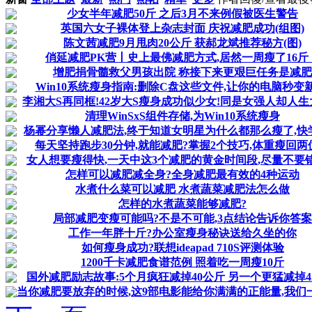
少女半年减肥50斤 之后3月不来例假被医生警告
英国六女子裸体登上杂志封面 庆祝减肥成功(组图)
陈文茜减肥9月甩肉20公斤 获郝龙斌推荐秘方(图)
俏延减肥PK营丨史上最佛减肥方式,居然一周瘦了16斤
增肥捐骨髓救父男孩出院 称接下来更艰巨任务是减肥
Win10系统瘦身指南:删除C盘这些文件,让你的电脑秒变新
李湘大S再同框!42岁大S瘦身成功似少女!同是女强人却人
清理WinSxS组件存储,为Win10系统瘦身
杨幂分享懒人减肥法,终于知道女明星为什么都那么瘦了,快
每天坚持跑步30分钟,就能减肥?掌握2个技巧,体重瘦回两
女人想要瘦得快,一天中这3个减肥的黄金时间段,尽量不要
怎样可以减肥减全身?全身减肥最有效的4种运动
水煮什么菜可以减肥 水煮蔬菜减肥法怎么做
怎样的水煮蔬菜能够减肥?
局部减肥变瘦可能吗?不是不可能,3点结论告诉你答案
工作一年胖十斤?办公室瘦身秘诀送给久坐的你
如何瘦身成功?联想ideapad 710S评测体验
1200千卡减肥食谱范例 照着吃一周瘦10斤
国外减肥励志故事:5个月疯狂减掉40公斤 另一个更猛减掉4
当你减肥要放弃的时候,这9部电影能给你满满的正能量,我们一起