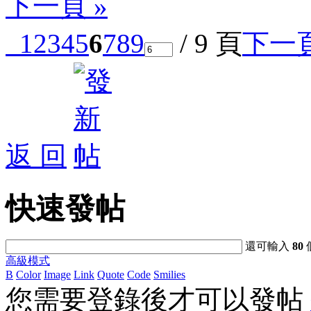
下一頁 »
1
2
3
4
5
6
7
8
9
/ 9 頁
下一
返 回
快速發帖
還可輸入
80
高級模式
B
Color
Image
Link
Quote
Code
Smilies
您需要登錄後才可以發帖