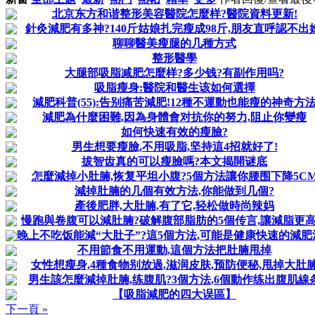
北京东方和谐整形美容醫院怎麼样?醫院資料更新!
針灸減肥有多神?140斤姑娘扎完瘦成98斤,朋友直呼認不出她
聊聊醫美瘦腿的几種方式
整形醫學
大腿部吸脂减肥怎麼样?多少钱?有副作用吗?
吸脂瘦身:醫院和醫生该如何選擇
減肥科普(55):告别痛苦減肥!12種不運動也能瘦的神奇方
減肥為什麼困難,因為身體會对抗你的努力,阻止你變瘦
如何快速有效的瘦臉?
男生想要瘦臉,不用吸脂,坚持這4招就好了!
拔智齿真的可以瘦臉嗎?本文揭開谜底
怎麼減掉小肚腩,恢复平坦小腹?5個方法讓你腰围下降5C
減掉肚腩的几個有效方法,你能做到几個?
產後肥胖,大肚腩,有了它,轻松做時尚辣妈
慢跑與卷腹可以減肚腩?破解腹部脂肪的5個传言,讓減脂更
晚上不吃饭能減“大肚子”?這5個方法,可能是健康快速的減肥法.
不用節食不用運動,這個方法把肚腩甩掉
女性想瘦身,4種食物别放過,滋润皮肤,预防便秘,甩掉大肚
男生該怎麼減掉肚腩,练腹肌?3個方法,6個動作练出腹肌線
【吸脂減肥的四大误區】
下一頁 »