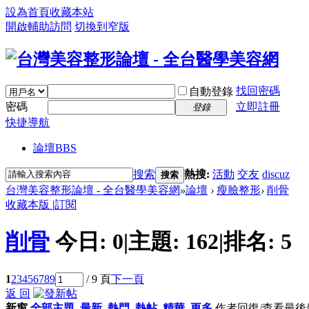
設為首頁
收藏本站
開啟輔助訪問
切換到窄版
找回密碼
自動登錄
密碼
立即註冊
登錄
快捷導航
論壇
BBS
搜索
熱搜:
活動
交友
discuz
搜索
台灣美容整形論壇 - 全台醫學美容網
»
論壇
›
瘦臉整形
›
削骨
收藏本版
|
訂閱
削骨
今日:
0
|
主題:
162
|
排名:
5
1
2
3
4
5
6
7
8
9
/ 9 頁
下一頁
返 回
新窗
全部主題
最新
熱門
熱帖
精華
更多
作者
回復/查看
最後