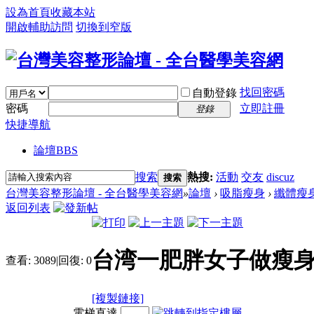
設為首頁
收藏本站
開啟輔助訪問
切換到窄版
找回密碼
自動登錄
密碼
立即註冊
登錄
快捷導航
論壇
BBS
搜索
熱搜:
活動
交友
discuz
搜索
台灣美容整形論壇 - 全台醫學美容網
»
論壇
›
吸脂瘦身
›
纖體瘦
返回列表
台湾一肥胖女子做瘦身
查看:
3089
|
回復:
0
[複製鏈接]
電梯直達