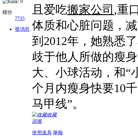
且爱吃
搬家公司
,重
積分
7735
体质和心脏问题，减
發消息
到2012年，她熟悉
歧于他人所做的瘦身
大、小球活动，和“小
个月内瘦身快要10
马甲线”。
收藏
回復
使用道具
舉報