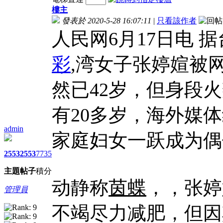
樓主
發表於 2020-5-28 16:07:11
|
只看該作者
人民网6月17日电 
彩
,湾女子张婷媗被
然已42岁，但身段
有20多岁，海外媒
admin
家庭妇女一跃成为偶
2553
2553
7735
主題
帖子
積分
动静称
茵蝶
，，张婷
管理員
不竭尽力减肥，但因