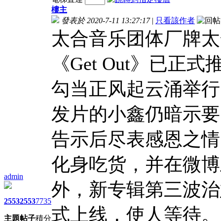
樓主
發表於 2020-7-11 13:27:17
|
只看該作者
太合音乐团体厂牌太
《Get Out》已正式
勾当正风起云涌举行
发片的小鑫仍暗示要
告示后尽表感恩之情
化身吃货，并在微博
admin
外，新专辑第三波治
2553
2553
7735
式上线，使人等待。
主題
帖子
積分