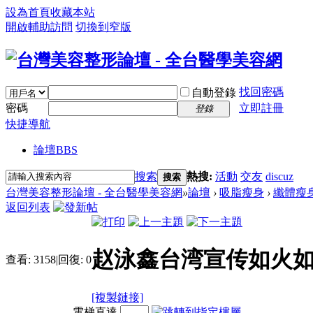
設為首頁
收藏本站
開啟輔助訪問
切換到窄版
找回密碼
自動登錄
密碼
立即註冊
登錄
快捷導航
論壇
BBS
搜索
熱搜:
活動
交友
discuz
搜索
台灣美容整形論壇 - 全台醫學美容網
»
論壇
›
吸脂瘦身
›
纖體瘦
返回列表
赵泳鑫台湾宣传如火如
查看:
3158
|
回復:
0
[複製鏈接]
電梯直達