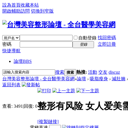
設為首頁
收藏本站
開啟輔助訪問
切換到窄版
找回密碼
自動登錄
密碼
立即註冊
登錄
快捷導航
論壇
BBS
搜索
熱搜:
活動
交友
discuz
搜索
台灣美容整形論壇 - 全台醫學美容網
»
論壇
›
吸脂瘦身
›
減肚腩
›
返回列表
整形有风险 女人爱美
查看:
3491
|
回復:
0
[複製鏈接]
電梯直達