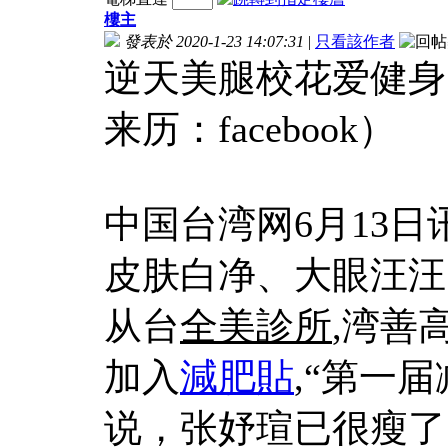
樓主
發表於 2020-1-23 14:07:31
|
只看該作者
逆天美腿校花爱健身
来历：facebook）
中国台湾网6月13日
皮肤白净、大眼汪汪
从台
全美診所
,湾善
加入
減肥貼
,“第一
说，张妤瑄已很瘦了