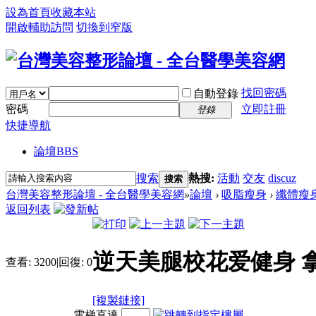
設為首頁
收藏本站
開啟輔助訪問
切換到窄版
找回密碼
自動登錄
密碼
立即註冊
登錄
快捷導航
論壇
BBS
搜索
熱搜:
活動
交友
discuz
搜索
台灣美容整形論壇 - 全台醫學美容網
»
論壇
›
吸脂瘦身
›
纖體瘦
返回列表
逆天美腿校花爱健身 
查看:
3200
|
回復:
0
[複製鏈接]
電梯直達