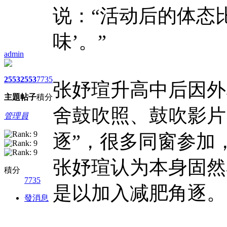
说：“活动后的体态
味’。”
admin
2553
2553
7735
张妤瑄升高中后因外
主題
帖子
積分
舍鼓吹照、鼓吹影片
管理員
逐”，很多同窗参加，身
张妤瑄认为本身固然
積分
7735
是以加入减肥角逐。
發消息